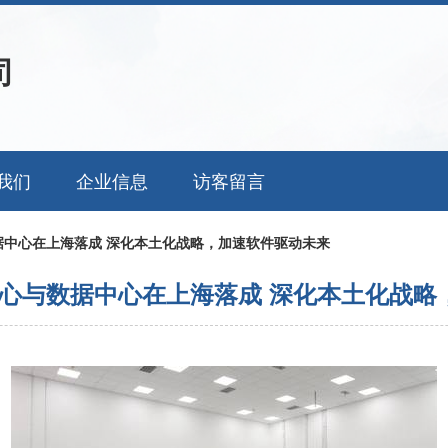
司
我们
企业信息
访客留言
据中心在上海落成 深化本土化战略，加速软件驱动未来
心与数据中心在上海落成 深化本土化战略