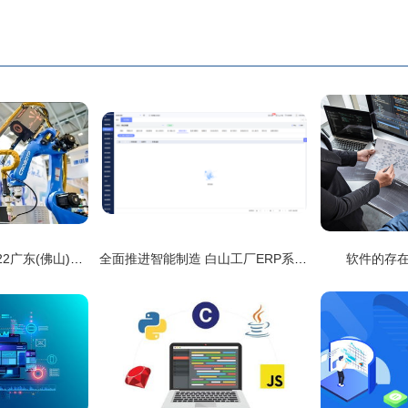
展位火热预定中 | 2022广东(佛山)工博会-展区规划，助力智能制造升级
全面推进智能制造 白山工厂ERP系统成功培训与软件开发实践
软件的存