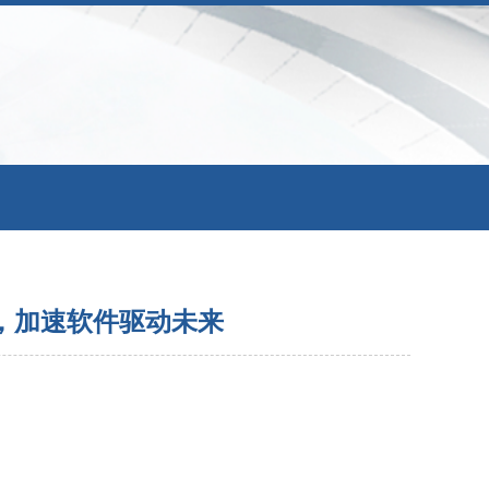
，加速软件驱动未来